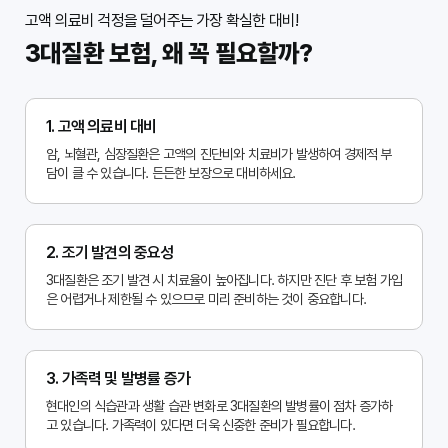
4. 3대질환 보험의 필요성
취미 활동, 명상, 충분한 수면 등을 통해 스트레스
고액 의료비 걱정을 덜어주는 가장 확실한 대비!
이러한 재정적 위험에 대비하기 위한 가장 효과적
를 효과적으로 관리하는 방법을 찾는 것이 중요합
3대질환 보험, 왜 꼭 필요할까?
인 방법 중 하나는 3대질환 보험에 가입하는 것입
니다.

니다. 진단비, 치료비, 입원비, 수술비 등을 보장하
는 보험을 통해 고액의 의료비 부담을 덜고, 소득 
6. 정기적인 건강 검진
상실에 따른 생활 자금을 확보할 수 있습니다. 특
아무리 건강한 생활 습관을 가지고 있더라도, 질
1. 고액 의료비 대비
히 진단금은 일시금으로 지급되어 치료비뿐만 아
병의 조기 발견을 위해 정기적인 건강 검진을 빼
암, 뇌혈관, 심장질환은 고액의 진단비와 치료비가 발생하여 경제적 부
니라 간병비, 생활비 등 자유롭게 활용할 수 있다
놓지 않아야 합니다. 특히 가족력이 있는 경우 더
담이 클 수 있습니다. 든든한 보장으로 대비하세요.
는 장점이 있습니다.

5. 비상 자금 확보
보험 외에도 일정 수준의 비상 자금을 마련해 두
2. 조기 발견의 중요성
는 것이 좋습니다. 이는 예상치 못한 상황에 유연
3대질환은 조기 발견 시 치료율이 높아집니다. 하지만 진단 후 보험 가입
하게 대처할 수 있는 여유를 제공하며, 보험금 지
은 어렵거나 제한될 수 있으므로 미리 준비하는 것이 중요합니다.
3. 가족력 및 발병률 증가
현대인의 식습관과 생활 습관 변화로 3대질환의 발병률이 점차 증가하
고 있습니다. 가족력이 있다면 더욱 신중한 준비가 필요합니다.