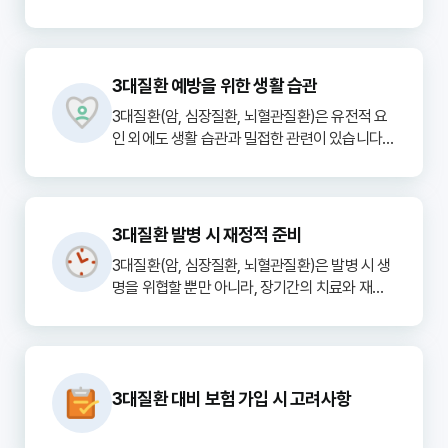
기 어려운 경우가 많습니다. 그러나 질환이 진행
해하고 철저히 따르는 것입니다. 예정된 치료(수
될수록 치료가 어려워지고 예후가 나빠질 수 있
술, 약물, 방사선 등) 일정을 준수하고, 궁금한 점
3대질환에 대비하는 것은 건강한 미래를 위한 투
어, 조기 진단과 꾸준한 검진의 중요성은 아무리 
은 반드시 질문하여 해결해야 합니다.

자입니다. 조기 검진을 통해 질병을 일찍 발견하
강조해도 지나치지 않습니다.

3대질환 예방을 위한 생활 습관
고, 건강한 생활 습관을 유지하며, 만약의 상황을 
2. 건강한 생활 습관 유지
대비한 재정적 보호막을 마련하는 것이 중요합니
3대질환(암, 심장질환, 뇌혈관질환)은 유전적 요
1. 완치율 및 생존율 향상
질병 진단 후에도 건강한 생활 습관은 매우 중요
다. 이는 본인의 건강뿐만 아니라 가족의 행복을 
인 외에도 생활 습관과 밀접한 관련이 있습니다. 
대부분의 암은 조기에 발견할수록 완치율이 현저
합니다. 균형 잡힌 식단(신선한 채소, 과일, 저염
건강한 생활 습관을 실천함으로써 질병의 위험을 
히 높아집니다. 예를 들어, 위암이나 대장암은 초
식 위주), 규칙적인 운동(의료진과 상담 후 적절한 
크게 낮추고 건강한 삶을 유지할 수 있습니다.

기 단계에서 발견하면 수술을 통해 완치를 기대할 
강도), 금연 및 절주는 재발 방지 및 합병증 예방
수 있습니다. 심장질환이나 뇌혈관질환 역시 전조 
에 큰 도움이 됩니다.

1. 규칙적인 운동 습관
증상을 포착하여 미리 대응하면 급성 발병으로 인
3대질환 발병 시 재정적 준비
매일 30분 이상, 주 3회 이상의 유산소 운동(걷기, 
한 치명적인 결과를 막고 후유증을 최소화할 수 
3. 정서적 지지 및 스트레스 관리
3대질환(암, 심장질환, 뇌혈관질환)은 발병 시 생
조깅, 수영 등)은 심혈관 건강을 증진시키고 체중
있습니다.

질병 진단은 심리적인 어려움을 동반할 수 있습니
명을 위협할 뿐만 아니라, 장기간의 치료와 재활
을 조절하여 3대질환 발생 위험을 낮춥니다. 근력 
다. 가족, 친구의 지지를 받는 것 외에도 필요하다
로 인해 막대한 재정적 부담을 초래할 수 있습니
운동을 병행하면 신체 대사 기능을 더욱 활성화할 
2. 치료 부담 경감
면 심리 상담, 환우회 참여 등을 통해 정서적 안정
다. 이는 단순히 치료비뿐만 아니라 소득 상실, 간
수 있습니다.

질병이 진행될수록 치료 기간이 길어지고, 더 복
을 찾는 것이 중요합니다. 스트레스는 면역력 저
병비, 생활비 등 다양한 형태로 나타나므로 체계
잡하고 강도 높은 치료가 필요합니다. 이는 신체
하로 이어질 수 있으므로 자신만의 스트레스 해소
적인 재정 준비가 필수적입니다.

2. 균형 잡힌 식단 유지
적 고통뿐만 아니라 고액의 치료비 부담으로 이어
법을 찾는 것이 좋습니다.

3대질환 대비 보험 가입 시 고려사항
가공식품, 붉은 고기, 포화지방 섭취를 줄이고, 채
집니다. 조기 진단은 상대적으로 간단한 치료로 
1. 고액의 치료비 부담
소, 과일, 통곡물, 등푸른생선 위주의 식단을 유지
회복을 가능하게 하여, 환자와 가족의 경제적, 정
4. 약물 복용 및 정기 검진 철저
3대질환의 치료는 수술, 항암화학요법, 방사선 치
하는 것이 중요합니다. 싱겁게 먹는 습관은 혈압 