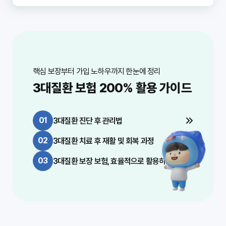
신적 부담을 크게 줄일 수 있습니다.

처방된 약물은 용법에 따라 꾸준히 복용하고, 부
료, 약물 치료 등 고가의 의료 서비스가 포함될 수 
관리에도 도움이 되며, 항산화 성분이 풍부한 식
작용이 의심되면 즉시 의료진에게 알립니다. 치료 
있습니다. 비급여 항목의 비율이 높고, 신기술 치
품은 암 예방에 효과적입니다.

3. 삶의 질 유지
후에도 재발 및 합병증 여부를 확인하기 위한 정
료법을 이용할 경우 치료비는 더욱 상승합니다. 
중증 질환은 신체 기능을 저하시켜 일상생활에 지
기적인 검진(혈액 검사, 영상 검사 등)을 빠짐없이 
이로 인해 수천만 원에서 수억 원에 달하는 비용
3. 금연과 절주
장을 주고, 사회 활동에도 제약을 줄 수 있습니다. 
받아야 합니다.

이 발생할 수 있습니다.

흡연은 암, 심장질환, 뇌혈관질환의 주요 원인입
조기 진단을 통해 질병의 진행을 막거나 늦추면, 
니다. 금연은 이 모든 질환의 발생 위험을 급격히 
건강한 상태를 더 오래 유지하여 삶의 질을 높일 
5. 영양 관리
핵심 보장부터 가입 노하우까지 한눈에 정리
2. 소득 상실의 위험
낮출 수 있는 가장 중요한 예방책입니다. 과도한 
수 있습니다. 특히 뇌혈관질환의 경우 조기 진단 
질병 치료 중에는 체력 소모가 크고 면역력이 약
3대질환 보험 200% 활용 가이드
질병 치료 및 회복 기간 동안 경제 활동이 어려워
음주 또한 혈압을 높이고 간 손상을 유발하여 3대
및 치료가 치명적인 후유증을 예방하는 데 결정적
해지기 쉽습니다. 전문 영양사와 상담하여 개인별 
지면서 소득이 중단될 수 있습니다. 특히 가정의 
질환 위험을 증가시키므로 절주하는 것이 바람직
인 역할을 합니다.

맞춤 영양 관리를 받는 것이 좋습니다. 식욕 부진
주요 소득원인 경우, 이는 가족 전체의 생활에 심
합니다.

이나 소화 불량 등이 있다면 의료진에게 알리고 
각한 타격을 줄 수 있습니다. 소득 상실은 치료비
01
3대질환 진단 후 관리법
4. 정기적인 건강 검진의 습관화
적절한 대처를 해야 합니다.

와 별개로 생활 자금 마련에 대한 부담으로 작용
4. 적정 체중 유지
국가에서 제공하는 건강 검진 프로그램을 적극 활
02
3대질환 치료 후 재활 및 회복 과정
합니다.

비만은 고혈압, 당뇨, 고지혈증 등의 만성질환을 
용하고, 가족력이 있거나 특정 위험 요인을 가지
6. 사회 복귀 및 재활 계획
유발하여 3대질환의 위험을 높입니다. 규칙적인 
고 있다면 전문의와 상담하여 맞춤형 추가 검진을 
치료가 끝난 후 사회로 복귀하거나 일상생활에 적
03
3대질환 보장 보험, 효율적으로 활용하는 법
3. 간병비 및 생활비 증가
운동과 건강한 식단을 통해 적정 체중을 유지하는 
받는 것이 현명합니다. 정기적인 검진은 나의 건
응하기 위한 재활 치료(물리 치료, 작업 치료, 언
입원 및 재활 치료 시 간병인이 필요한 경우가 많
것이 중요합니다.

강 상태를 파악하고, 질병의 조기 징후를 발견하
어 치료 등)가 필요할 수 있습니다. 미리 계획을 
으며, 이는 또 다른 비용 지출로 이어집니다. 또한, 
세우고 적극적으로 참여하여 신체 기능을 회복하
투병 기간 중 식단 조절, 보조 기구 구입 등 평소보
5. 스트레스 관리
다 생활비 지출이 늘어날 수 있습니다.

만성적인 스트레스는 혈압을 높이고 면역력을 저
하시켜 3대질환 발생에 영향을 미칠 수 있습니다. 