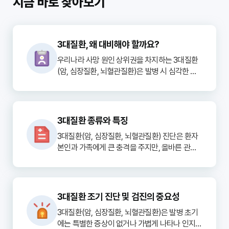
지금 바로 찾아보기
3대질환, 왜 대비해야 할까요?
우리나라 사망 원인 상위권을 차지하는 3대질환
(암, 심장질환, 뇌혈관질환)은 발병 시 심각한 건
강 위협과 막대한 의료비 부담을 안겨줍니다. 특
히 치료 과정이 길고 복잡하며, 치료 후에도 지속
적인 관리가 필요한 경우가 많아 개인과 가정의 
경제적, 정신적 안정을 크게 흔들 수 있습니다. 따
3대질환 종류와 특징
라서 3대질환에 대한 체계적인 대비는 선택이 아
3대질환(암, 심장질환, 뇌혈관질환) 진단은 환자 
닌 필수가 되고 있습니다.

본인과 가족에게 큰 충격을 주지만, 올바른 관리
와 대처를 통해 질병을 극복하고 삶의 질을 유지
통계청 자료에 따르면, 3대질환으로 인한 사망률
할 수 있습니다. 진단 후 체계적인 관리법을 숙지
은 꾸준히 높은 수준을 유지하고 있으며, 이에 따
하는 것이 중요합니다.

른 사회경제적 비용 또한 증가하고 있습니다. 단
순히 생명 연장을 넘어 삶의 질을 유지하기 위해
3대질환 조기 진단 및 검진의 중요성
1. 의료진과의 긴밀한 협력 및 치료 계획 준수
서는 고액의 치료비 외에도 간병비, 생활비, 소득 
3대질환(암, 심장질환, 뇌혈관질환)은 발병 초기
진단 후 가장 중요한 것은 담당 의료진(의사, 간호
상실 등 다양한 재정적 문제에 직면할 수 있음을 
에는 특별한 증상이 없거나 가볍게 나타나 인지하
사)과 긴밀하게 소통하며 치료 계획을 정확히 이
인지하고 미리 준비해야 합니다.
