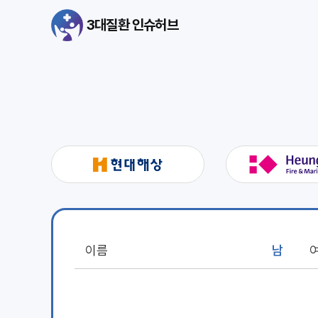
3대질환 인슈허브
남